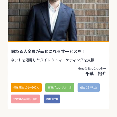
関わる人全員が幸せになるサービスを！
ネットを活用したダイレクトマーケティングを支援
株式会社ワンスター
千葉 裕介
従業員数:101〜300人
業種:ITコンサル・SI
創立:15年以上
決裁者の年齢:その他
商材:BtoB