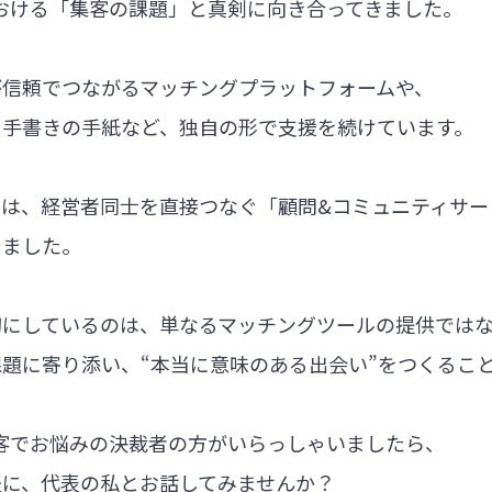
における「集客の課題」と真剣に向き合ってきました。
が信頼でつながるマッチングプラットフォームや、
る手書きの手紙など、独自の形で支援を続けています。
では、経営者同士を直接つなぐ「顧問&コミュニティサー
しました。
切にしているのは、単なるマッチングツールの提供では
題に寄り添い、“本当に意味のある出会い”をつくるこ
集客でお悩みの決裁者の方がいらっしゃいましたら、
軽に、代表の私とお話してみませんか？