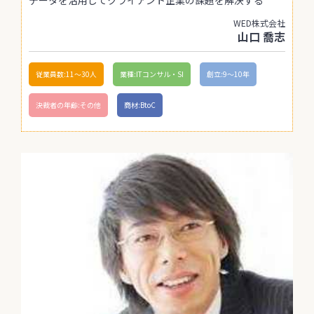
データを活用してクライアント企業の課題を解決する
WED株式会社
山口 喬志
従業員数:11〜30人
業種:ITコンサル・SI
創立:9〜10年
決裁者の年齢:その他
商材:BtoC