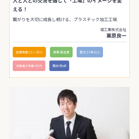
人と人との交流を通して「工場」のイメージを変
える！
繋がりを大切に成長し続ける、プラスチック加工工場
堤工業株式会社
栗原良一
従業員数:11〜30人
業種:製造業
創立:15年以上
決裁者の年齢:40代
商材:BtoB