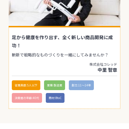
足から健康を作り出す、全く新しい商品開発に成
功！
斬新で戦略的なものづくりを一緒にしてみませんか？
株式会社コレッド
中里 智章
従業員数:5人以下
業種:製造業
創立:11〜14年
決裁者の年齢:40代
商材:BtoC