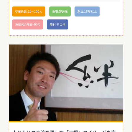
従業員数:51〜100人
業種:製造業
創立:15年以上
決裁者の年齢:40代
商材:その他