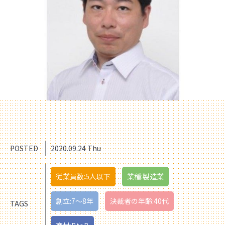
POSTED
2020.09.24 Thu
従業員数:5人以下
業種:製造業
創立:7〜8年
決裁者の年齢:40代
TAGS