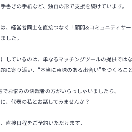
る手書きの手紙など、独自の形で支援を続けています。
では、経営者同士を直接つなぐ「顧問&コミュニティサー
しました。
切にしているのは、単なるマッチングツールの提供では
題に寄り添い、“本当に意味のある出会い”をつくるこ
集客でお悩みの決裁者の方がいらっしゃいましたら、
軽に、代表の私とお話してみませんか？
ら、直接日程をご予約いただけます。