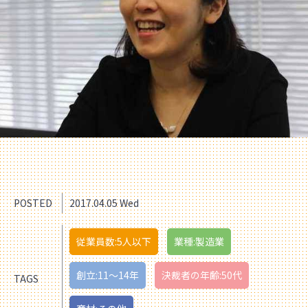
POSTED
2017.04.05 Wed
従業員数:5人以下
業種:製造業
創立:11〜14年
決裁者の年齢:50代
TAGS