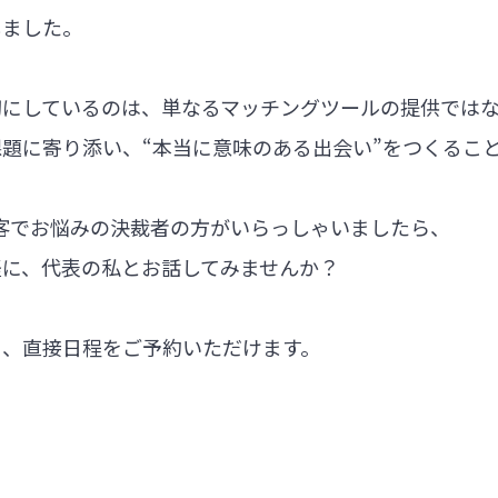
しました。
切にしているのは、単なるマッチングツールの提供では
題に寄り添い、“本当に意味のある出会い”をつくるこ
集客でお悩みの決裁者の方がいらっしゃいましたら、
軽に、代表の私とお話してみませんか？
ら、直接日程をご予約いただけます。