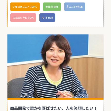
従業員数:101〜300人
業種:製造業
創立:15年以上
決裁者の年齢:50代
商材:BtoB
商品開発で誰かを喜ばせたい、人を笑顔したい！