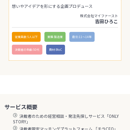
想いやアイデアを形にする企画プロデュース
株式会社マイファースト
吉田ひろこ
従業員数:5人以下
業種:製造業
創立:11〜14年
決裁者の年齢:50代
商材:BtoC
サービス概要
決裁者のための経営相談・発注先探しサービス「ONLY
STORY」
決裁者限定マッチングプラットフォーム 「チラCEO」