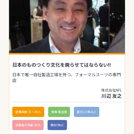
日本のものつくり文化を廃らせてはならない!!
日本で唯一自社製造工場を持つ、フォーマルスーツの専門
店
株式会社NFL
川辺 友之
従業員数:31〜50人
業種:製造業
創立:15年以上
決裁者の年齢:50代
商材:BtoC