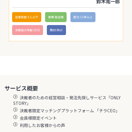
鈴木祐一郎
従業員数:5人以下
業種:製造業
創立:15年以上
決裁者の年齢:50代
商材:BtoC
サービス概要
決裁者のための経営相談・発注先探しサービス「ONLY
STORY」
決裁者限定マッチングプラットフォーム 「チラCEO」
会員様限定イベント
利用したお客様からの声