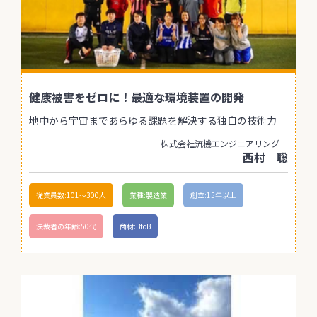
健康被害をゼロに！最適な環境装置の開発
地中から宇宙まであらゆる課題を解決する独自の技術力
株式会社流機エンジニアリング
西村 聡
従業員数:101〜300人
業種:製造業
創立:15年以上
決裁者の年齢:50代
商材:BtoB