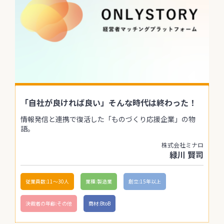
「自社が良ければ良い」そんな時代は終わった！
情報発信と連携で復活した「ものづくり応援企業」の物
語。
株式会社ミナロ
緑川 賢司
従業員数:11〜30人
業種:製造業
創立:15年以上
決裁者の年齢:その他
商材:BtoB