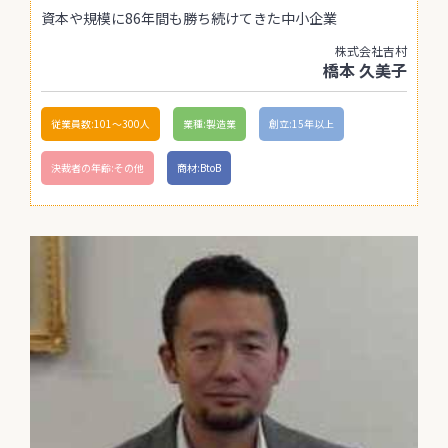
資本や規模に86年間も勝ち続けてきた中小企業
株式会社吉村
橋本 久美子
従業員数:101〜300人
業種:製造業
創立:15年以上
決裁者の年齢:その他
商材:BtoB