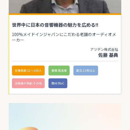
世界中に日本の音響機器の魅力を広める!!
100%メイドインジャパンにこだわる老舗のオーディオメ
ーカー
アツデン株式会社
佐藤 基典
従業員数:51〜100人
業種:製造業
創立:15年以上
決裁者の年齢:その他
商材:BtoC