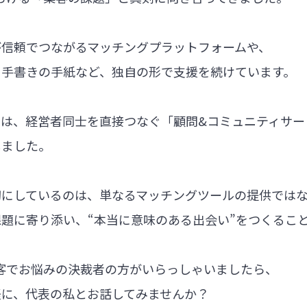
が信頼でつながるマッチングプラットフォームや、
る手書きの手紙など、独自の形で支援を続けています。
では、経営者同士を直接つなぐ「顧問&コミュニティサー
しました。
切にしているのは、単なるマッチングツールの提供では
題に寄り添い、“本当に意味のある出会い”をつくるこ
集客でお悩みの決裁者の方がいらっしゃいましたら、
軽に、代表の私とお話してみませんか？