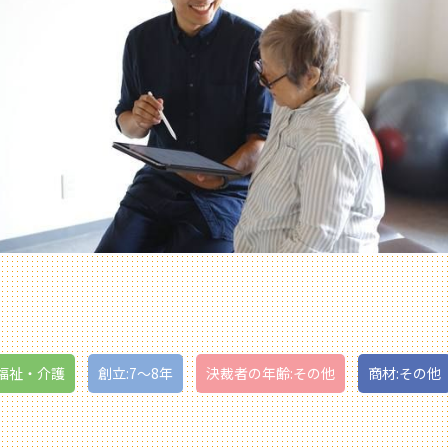
福祉・介護
創立:7〜8年
決裁者の年齢:その他
商材:その他