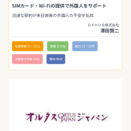
SIMカード・Wi-Fiの提供で外国人をサポート
迅速な契約が来日直後の外国人の不安を払拭
ＤＸＨＵＢ株式会社
澤田賢二
従業員数:31〜50人
業種:その他
創立:11〜14年
決裁者の年齢:50代
商材:BtoB