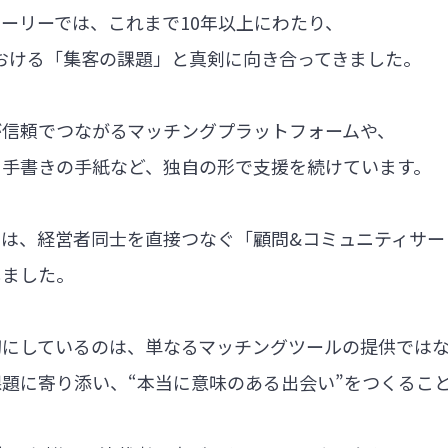
ーリーでは、これまで10年以上にわたり、
における「集客の課題」と真剣に向き合ってきました。
が信頼でつながるマッチングプラットフォームや、
る手書きの手紙など、独自の形で支援を続けています。
では、経営者同士を直接つなぐ「顧問&コミュニティサー
しました。
切にしているのは、単なるマッチングツールの提供では
題に寄り添い、“本当に意味のある出会い”をつくるこ