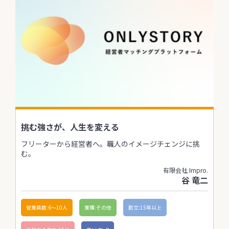
挑む強さが、人生を変える
フリーターから経営者へ。職人のイメージチェンジに挑
む。
有限会社 Impro.
谷 竜二
従業員数:6～10人
業種:その他
創立:15年以上