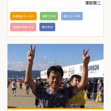
澤田賢二
従業員数:31〜50人
業種:その他
創立:11〜14年
決裁者の年齢:50代
商材:BtoB