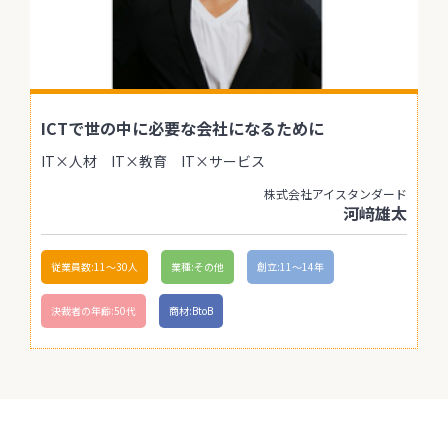
ICTで世の中に必要な会社になるために
IT×人材 IT×教育 IT×サービス
株式会社アイスタンダード
河﨑雄太
従業員数:11〜30人
業種:その他
創立:11〜14年
決裁者の年齢:50代
商材:BtoB