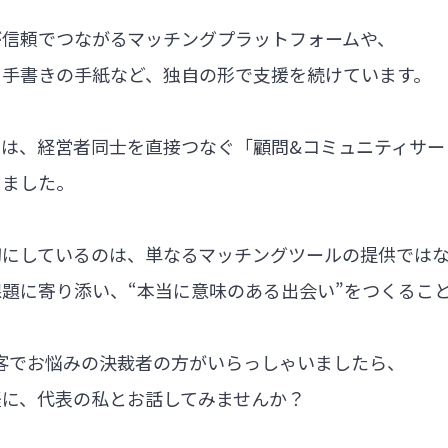
が信頼でつながるマッチングプラットフォームや、
る手書きの手紙など、独自の形で支援を続けています。
では、経営者同士を直接つなぐ「顧問&コミュニティサー
しました。
切にしているのは、単なるマッチングツールの提供では
題に寄り添い、“本当に意味のある出会い”をつくるこ
集客でお悩みの決裁者の方がいらっしゃいましたら、
軽に、代表の私とお話してみませんか？