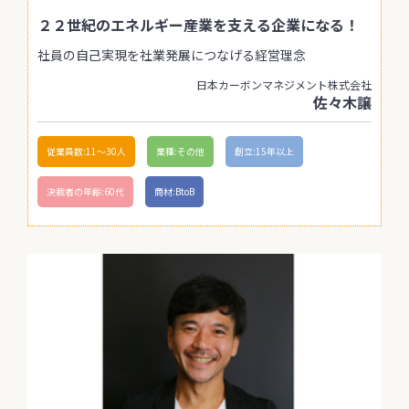
２２世紀のエネルギー産業を支える企業になる！
社員の自己実現を社業発展につなげる経営理念
日本カーボンマネジメント株式会社
佐々木譲
従業員数:11〜30人
業種:その他
創立:15年以上
決裁者の年齢:60代
商材:BtoB