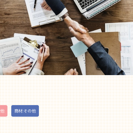
の他
商材:その他