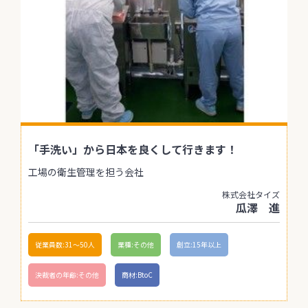
「手洗い」から日本を良くして行きます！
工場の衛生管理を担う会社
株式会社タイズ
瓜澤 進
従業員数:31〜50人
業種:その他
創立:15年以上
決裁者の年齢:その他
商材:BtoC