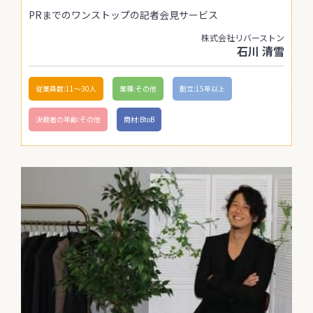
PRまでのワンストップの記者会見サービス
株式会社リバーストン
石川 清雪
従業員数:11〜30人
業種:その他
創立:15年以上
決裁者の年齢:その他
商材:BtoB