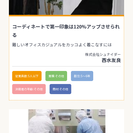
コーディネートで第一印象は120%アップさせられ
る
難しいオフィスカジュアルをカッコよく着こなすには
株式会社シュナイダー
西水友良
従業員数:5人以下
業種:その他
創立:5〜6年
決裁者の年齢:その他
商材:その他