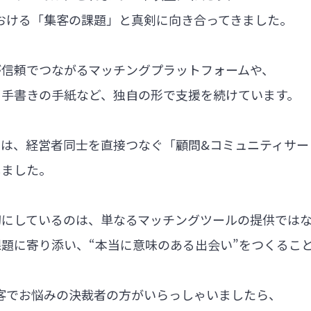
における「集客の課題」と真剣に向き合ってきました。
が信頼でつながるマッチングプラットフォームや、
る手書きの手紙など、独自の形で支援を続けています。
では、経営者同士を直接つなぐ「顧問&コミュニティサー
しました。
切にしているのは、単なるマッチングツールの提供では
題に寄り添い、“本当に意味のある出会い”をつくるこ
集客でお悩みの決裁者の方がいらっしゃいましたら、