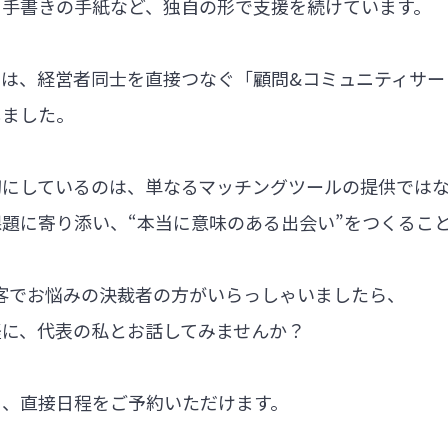
る手書きの手紙など、独自の形で支援を続けています。
では、経営者同士を直接つなぐ「顧問&コミュニティサー
しました。
切にしているのは、単なるマッチングツールの提供では
題に寄り添い、“本当に意味のある出会い”をつくるこ
集客でお悩みの決裁者の方がいらっしゃいましたら、
軽に、代表の私とお話してみませんか？
ら、直接日程をご予約いただけます。