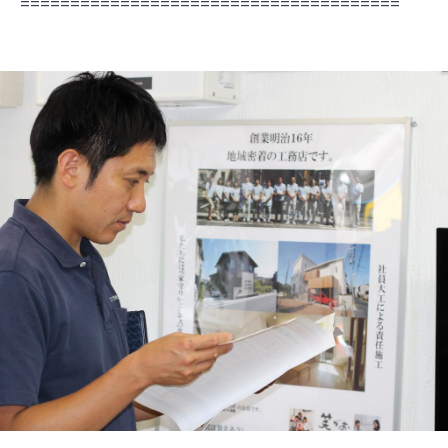
======================================