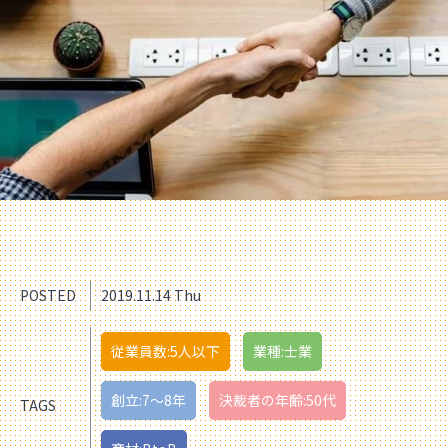
POSTED
2019.11.14 Thu
従業員数:5人以下
業種:士業
創立:7〜8年
決裁者の年齢:50代
TAGS