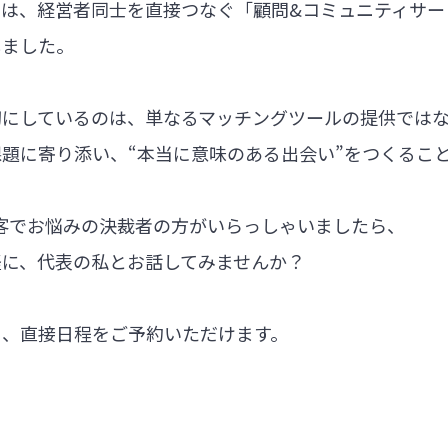
では、経営者同士を直接つなぐ「顧問&コミュニティサー
しました。
切にしているのは、単なるマッチングツールの提供では
題に寄り添い、“本当に意味のある出会い”をつくるこ
集客でお悩みの決裁者の方がいらっしゃいましたら、
軽に、代表の私とお話してみませんか？
ら、直接日程をご予約いただけます。