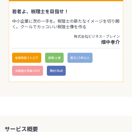
若者よ、税理士を目指せ！
中小企業に次の一手を。税理士の新たなイメージを切り開
く。クールでカッコいい税理士像を作る
株式会社ビジネス・ブレイン
畑中孝介
従業員数:5人以下
業種:士業
創立:15年以上
決裁者の年齢:50代
商材:BtoB
サービス概要