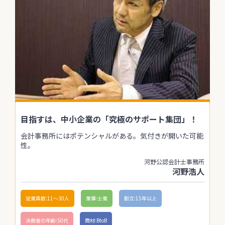
目指すは、中小企業の「究極のサポート集団」！
会計事務所にはポテンシャルがある。気付きが開いた可能
性。
河野公認会計士事務所
河野浩人
従業員数:11〜30人
業種:士業
創立:15年以上
決裁者の年齢:50代
商材:BtoB