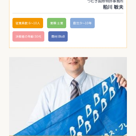
つむぎ国際特許事務所
粕川 敏夫
従業員数:6～10人
業種:士業
創立:9〜10年
決裁者の年齢:50代
商材:BtoB