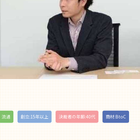
・流通
創立:15年以上
決裁者の年齢:40代
商材:BtoC