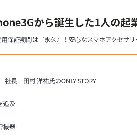
Phone3Gから誕生した1人の起
使用保証期間は『永久』！安心なスマホアクセサリ
 社長 田村 洋祐氏のONLY STORY
を追及
密機器