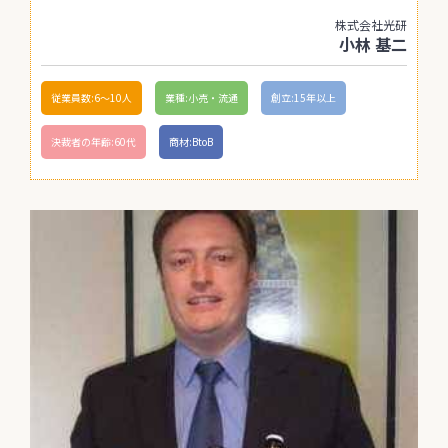
株式会社光研
小林 基二
従業員数:6～10人
業種:小売・流通
創立:15年以上
決裁者の年齢:60代
商材:BtoB