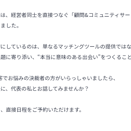
では、経営者同士を直接つなぐ「顧問&コミュニティサー
しました。
切にしているのは、単なるマッチングツールの提供では
題に寄り添い、“本当に意味のある出会い”をつくるこ
集客でお悩みの決裁者の方がいらっしゃいましたら、
軽に、代表の私とお話してみませんか？
ら、直接日程をご予約いただけます。