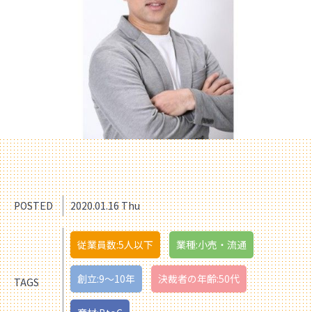
POSTED
2020.01.16 Thu
従業員数:5人以下
業種:小売・流通
創立:9〜10年
決裁者の年齢:50代
TAGS