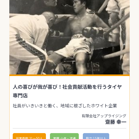
人の喜びが我が喜び！社会貢献活動を行うタイヤ
専門店
社員がいきいきと働く、地域に根ざしたホワイト企業
有限会社アップライジング
齋藤 幸一
従業員数:31〜50人
業種:小売・流通
創立:15年以上