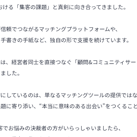
における「集客の課題」と真剣に向き合ってきました。
が信頼でつながるマッチングプラットフォームや、
る手書きの手紙など、独自の形で支援を続けています。
では、経営者同士を直接つなぐ「顧問&コミュニティサー
しました。
切にしているのは、単なるマッチングツールの提供では
題に寄り添い、“本当に意味のある出会い”をつくるこ
集客でお悩みの決裁者の方がいらっしゃいましたら、