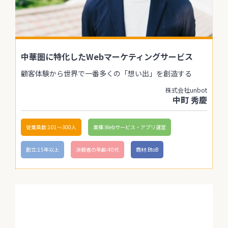
中華圏に特化したWebマーケティングサービス
顧客体験から世界で一番多くの「想い出」を創造する
株式会社unbot
中町 秀慶
従業員数:101〜300人
業種:Webサービス・アプリ運営
創立:15年以上
決裁者の年齢:40代
商材:BtoB