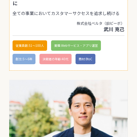
に
全ての事業においてカスタマーサクセスを追求し続ける
株式会社ベルタ（旧ビーボ）
武川 克己
従業員数:51〜100人
業種:Webサービス・アプリ運営
創立:5〜6年
決裁者の年齢:40代
商材:BtoC