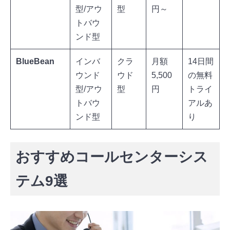
型/アウ
型
円～
トバウ
ンド型
BlueBean
インバ
クラ
月額
14日間
ウンド
ウド
5,500
の無料
型/アウ
型
円
トライ
トバウ
アルあ
ンド型
り
おすすめコールセンターシス
テム9選