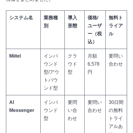
システム名
業務種
導入
価格/
無料ト
別
形態
ユーザ
ライア
ー（税
ル
込）
Miitel
インバ
クラ
月額
要問い
ウンド
ウド
6,578
合わせ
型/アウ
型
円
トバウ
ンド型
AI
インバ
要問
要問い
30日間
Messenger
ウンド
い合
合わせ
の無料
型
わせ
トライ
アルあ