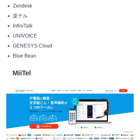
Zendesk
楽テル
InfiniTalk
UNIVOICE
GENESYS Cloud
Blue Bean
MiiTel