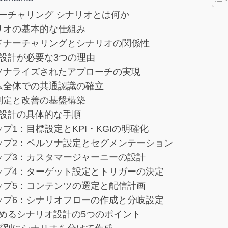
ーチャリング シナリオとは何か
リオの基本的な仕組み
ドナーチャリングとシナリオの関係性
設計が必要な3つの理由
ソナライズされたアプローチの実現
ム全体での共通認識の確立
測定と改善の基盤構築
設計の具体的な手順
プ1：目標設定とKPI・KGIの明確化
ップ2：ペルソナ設定とセグメンテーション
ップ3：カスタマージャーニーの設計
ップ4：ターゲット設定とトリガーの決定
ップ5：コンテンツの選定と配信計画
ップ6：シナリオフローの作成と分岐設定
めるシナリオ設計の5つのポイント