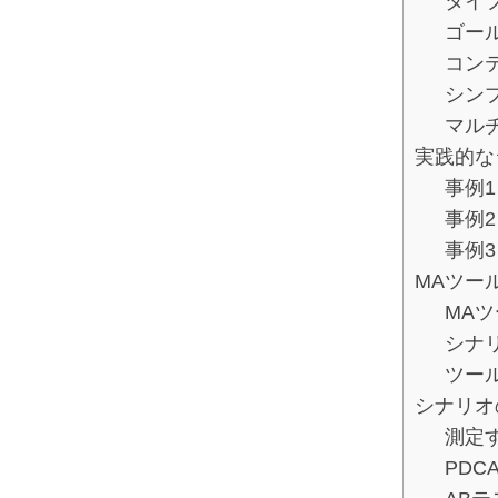
タイ
ゴー
コン
シン
マル
実践的な
事例
事例
事例
MAツー
MA
シナ
ツー
シナリオ
測定
PD