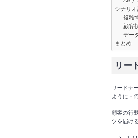
AB
シナリオ
複雑
顧客
デー
まとめ
リー
リードナ
ように・
顧客の行
ツを届け