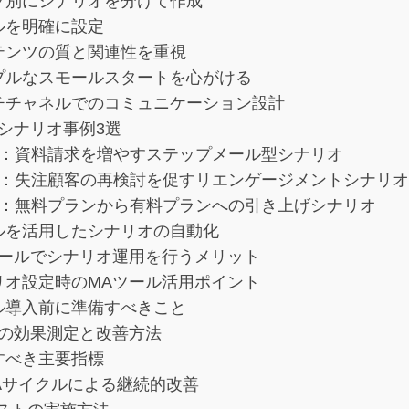
プ別にシナリオを分けて作成
ルを明確に設定
テンツの質と関連性を重視
プルなスモールスタートを心がける
チチャネルでのコミュニケーション設計
シナリオ事例3選
1：資料請求を増やすステップメール型シナリオ
2：失注顧客の再検討を促すリエンゲージメントシナリ
3：無料プランから有料プランへの引き上げシナリオ
ルを活用したシナリオの自動化
ツールでシナリオ運用を行うメリット
リオ設定時のMAツール活用ポイント
ル導入前に準備すべきこと
の効果測定と改善方法
すべき主要指標
CAサイクルによる継続的改善