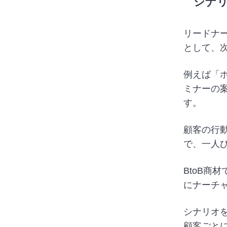
シナ
リードナ
として、
例えば「
ミナーの
す。
顧客の行
で、一人
BtoB商
にナーチ
シナリオ
顧客ごと