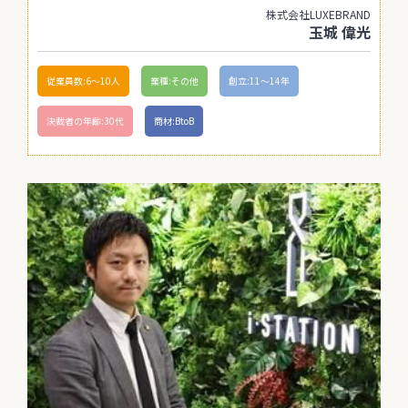
株式会社LUXEBRAND
玉城 偉光
従業員数:6～10人
業種:その他
創立:11〜14年
決裁者の年齢:30代
商材:BtoB