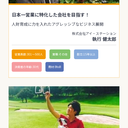
日本一営業に特化した会社を目指す！
人財育成に力を入れたアグレッシブなビジネス展開
株式会社アイ・ステーション
執行 健太郎
従業員数:301〜500人
業種:その他
創立:15年以上
決裁者の年齢:30代
商材:BtoB