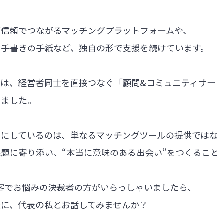
が信頼でつながるマッチングプラットフォームや、
る手書きの手紙など、独自の形で支援を続けています。
では、経営者同士を直接つなぐ「顧問&コミュニティサー
しました。
切にしているのは、単なるマッチングツールの提供では
題に寄り添い、“本当に意味のある出会い”をつくるこ
集客でお悩みの決裁者の方がいらっしゃいましたら、
軽に、代表の私とお話してみませんか？