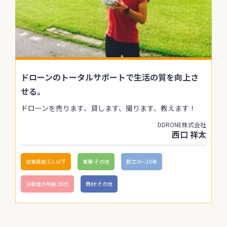
ドローンのトータルサポートで生活の質を向上さ
せる。
ドローンを売ります、貸します、撮ります、教えます！
DDRONE株式会社
西口 祥太
従業員数:5人以下
業種:その他
創立:9〜10年
決裁者の年齢:30代
商材:その他