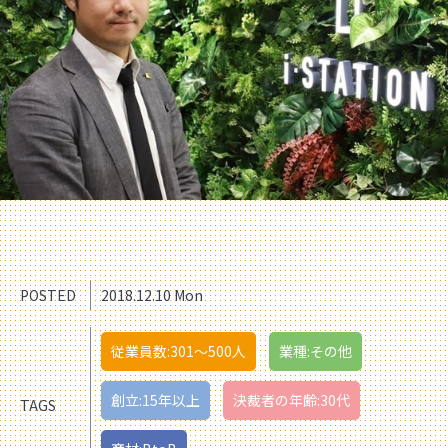
POSTED
2018.12.10 Mon
従業員数:301〜500人
業種:その他
創立:15年以上
決裁者の年齢:30代
TAGS