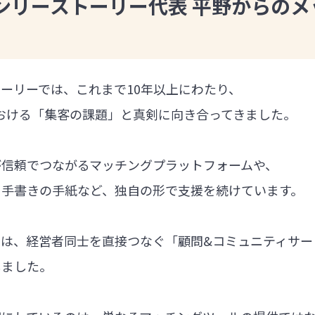
ンリーストーリー代表 平野からのメ
ーリーでは、これまで10年以上にわたり、
における「集客の課題」と真剣に向き合ってきました。
が信頼でつながるマッチングプラットフォームや、
る手書きの手紙など、独自の形で支援を続けています。
では、経営者同士を直接つなぐ「顧問&コミュニティサー
しました。