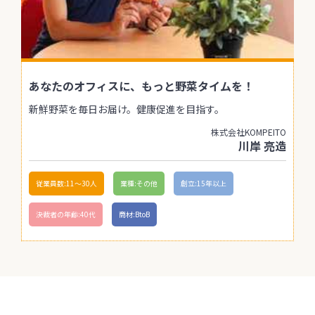
あなたのオフィスに、もっと野菜タイムを！
新鮮野菜を毎日お届け。健康促進を目指す。
株式会社KOMPEITO
川岸 亮造
従業員数:11〜30人
業種:その他
創立:15年以上
決裁者の年齢:40代
商材:BtoB