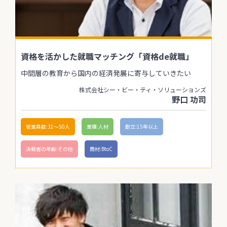
資格を活かした就職マッチング「資格de就職」
中間層の教育から国内の経済発展に寄与していきたい
株式会社シー・ビー・ティ・ソリューションズ
野口 功司
従業員数:31〜50人
業種:人材
創立:15年以上
決裁者の年齢:その他
商材:BtoC