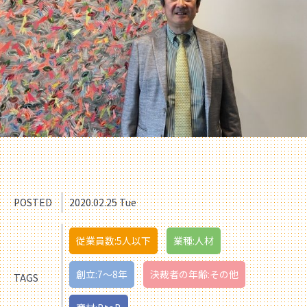
POSTED
2020.02.25 Tue
従業員数:5人以下
業種:人材
創立:7〜8年
決裁者の年齢:その他
TAGS