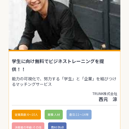
学生に向け無料でビジネストレーニングを提
供！！
能力の可視化で、努力する「学生」と「企業」を結びつけ
るマッチングサービス
TRUNK株式会社
西元 涼
従業員数:6～10人
業種:人材
創立:11〜14年
決裁者の年齢:その他
商材:BtoB