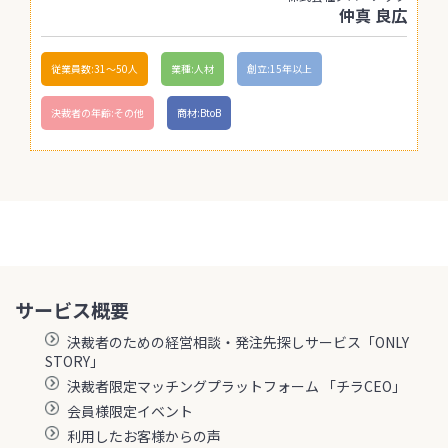
仲真 良広
従業員数:31〜50人
業種:人材
創立:15年以上
決裁者の年齢:その他
商材:BtoB
サービス概要
決裁者のための経営相談・発注先探しサービス「ONLY
STORY」
決裁者限定マッチングプラットフォーム 「チラCEO」
会員様限定イベント
利用したお客様からの声