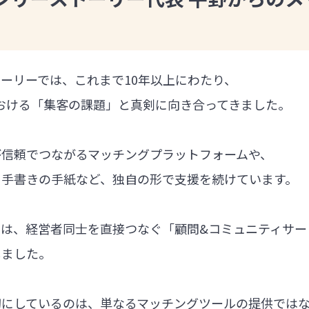
ーリーでは、これまで10年以上にわたり、
における「集客の課題」と真剣に向き合ってきました。
が信頼でつながるマッチングプラットフォームや、
る手書きの手紙など、独自の形で支援を続けています。
では、経営者同士を直接つなぐ「顧問&コミュニティサー
しました。
切にしているのは、単なるマッチングツールの提供では