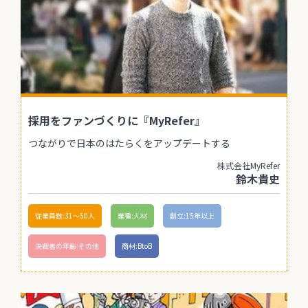
採用をファンづくりに『MyRefer』
つながりで日本のはたらくをアップデートする
株式会社MyRefer
鈴木貴史
従業員数:31〜50人
業種:人材
創立:15年以上
決裁者の年齢:その他
商材:BtoB