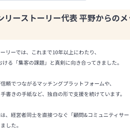
ンリーストーリー代表 平野からのメ
ーリーでは、これまで10年以上にわたり、
における「集客の課題」と真剣に向き合ってきました。
が信頼でつながるマッチングプラットフォームや、
る手書きの手紙など、独自の形で支援を続けています。
では、経営者同士を直接つなぐ「顧問&コミュニティサー
しました。