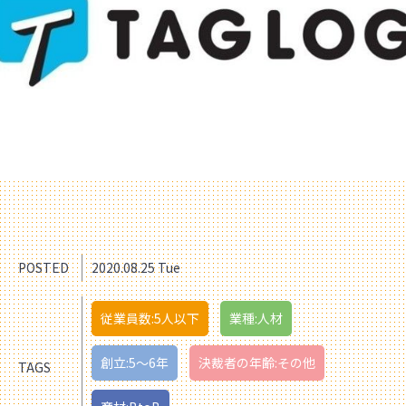
POSTED
2020.08.25 Tue
従業員数:5人以下
業種:人材
創立:5〜6年
決裁者の年齢:その他
TAGS