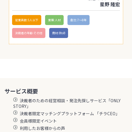
星野 隆宏
従業員数:5人以下
業種:人材
創立:7〜8年
決裁者の年齢:その他
商材:BtoB
サービス概要
決裁者のための経営相談・発注先探しサービス「ONLY
STORY」
決裁者限定マッチングプラットフォーム 「チラCEO」
会員様限定イベント
利用したお客様からの声