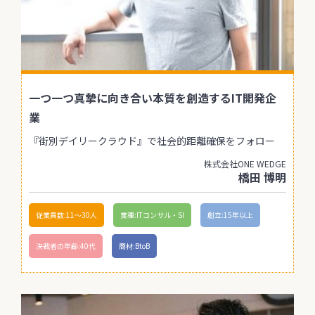
一つ一つ真摯に向き合い本質を創造するIT開発企
業
『街別デイリークラウド』で社会的距離確保をフォロー
株式会社ONE WEDGE
橋田 博明
従業員数:11〜30人
業種:ITコンサル・SI
創立:15年以上
決裁者の年齢:40代
商材:BtoB