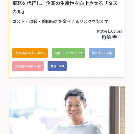
事務を代行し、企業の生産性を向上させる「タス
カル」
コスト・退職・稼働時間を余らせるリスクをなくす
株式会社Colors
角前 壽一
従業員数:301〜500人
業種:ITコンサル・SI
創立:11〜14年
決裁者の年齢:40代
商材:BtoB