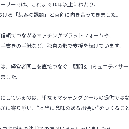
ーリーでは、これまで10年以上にわたり、
における「集客の課題」と真剣に向き合ってきました。
が信頼でつながるマッチングプラットフォームや、
る手書きの手紙など、独自の形で支援を続けています。
では、経営者同士を直接つなぐ「顧問&コミュニティサー
しました。
切にしているのは、単なるマッチングツールの提供では
題に寄り添い、“本当に意味のある出会い”をつくるこ
集客でお悩みの決裁者の方がいらっしゃいましたら、