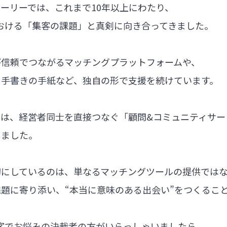
ーリーでは、これまで10年以上にわたり、
における「集客の課題」と真剣に向き合ってきました。
が信頼でつながるマッチングプラットフォームや、
る手書きの手紙など、独自の形で支援を続けています。
では、経営者同士を直接つなぐ「顧問&コミュニティサー
しました。
切にしているのは、単なるマッチングツールの提供では
題に寄り添い、“本当に意味のある出会い”をつくるこ
集客でお悩みの決裁者の方がいらっしゃいましたら、