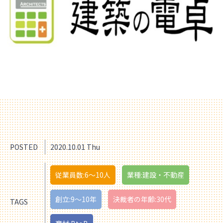
POSTED
2020.10.01 Thu
従業員数:6～10人
業種:建設・不動産
創立:9〜10年
決裁者の年齢:30代
TAGS