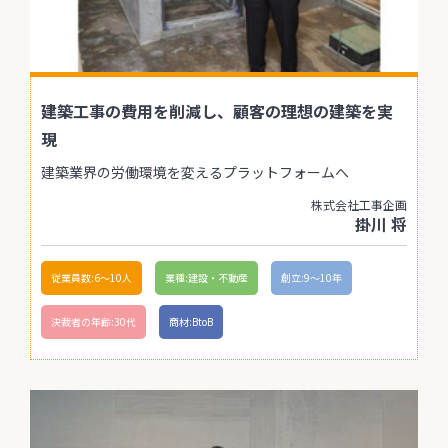
建築工事の費用を削減し、顧客の理想の建築を実
現
建築業界の労働環境を変えるプラットフォームへ
株式会社工事企画
掛川 将
従業員数:6～10人
業種:建設・不動産
創立:9〜10年
決裁者の年齢:30代
商材:BtoB