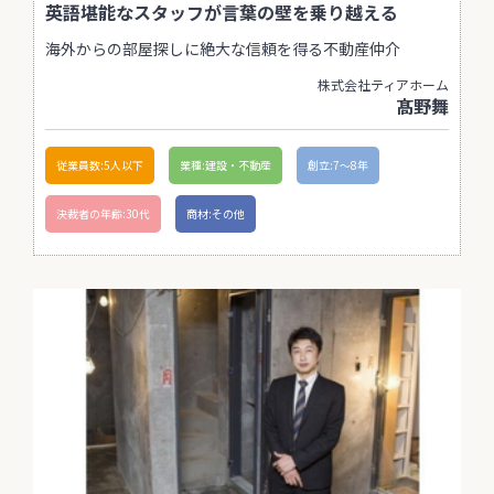
英語堪能なスタッフが言葉の壁を乗り越える
海外からの部屋探しに絶大な信頼を得る不動産仲介
株式会社ティアホーム
髙野舞
従業員数:5人以下
業種:建設・不動産
創立:7〜8年
決裁者の年齢:30代
商材:その他