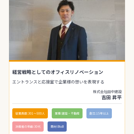
経営戦略としてのオフィスリノベーション
エントランスと応接室で企業様の想いを表現する
株式会社田中建設
吉田 昇平
従業員数:301〜500人
業種:建設・不動産
創立:15年以上
決裁者の年齢:30代
商材:BtoB