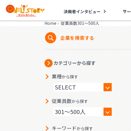
決裁者インタビュー
サー
Home
›
従業員数301～500人
企業を検索する
カテゴリーから探す
業種
から探す
従業員数
から探す
キーワード
から探す