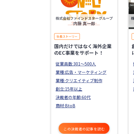
株式会社ファインドスターグループ
内藤 真一郎
社長ストーリー
国内だけではなく海外企業
のEC事業をサポート！
従業員数:301〜500人
業種:広告・マーケティング
業種:クリエイティブ制作
創立:15年以上
決裁者の年齢:60代
商材:BtoB
この決裁者の記事を読む