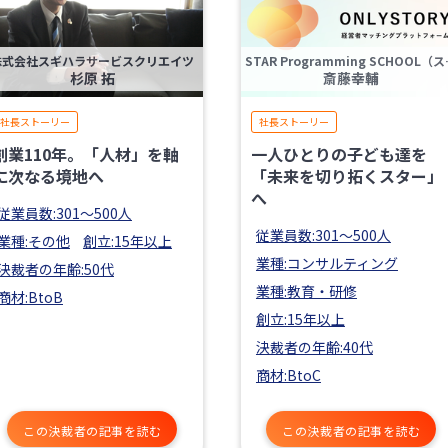
株式会社スギハラサービスクリエイツ
STAR Pro
杉原 拓
斎藤幸輔
社長ストーリー
社長ストーリー
創業110年。「人材」を軸
一人ひとりの子ども達を
に次なる境地へ
「未来を切り拓くスター」
へ
従業員数:301〜500人
従業員数:301〜500人
業種:その他
創立:15年以上
業種:コンサルティング
決裁者の年齢:50代
業種:教育・研修
商材:BtoB
創立:15年以上
決裁者の年齢:40代
商材:BtoC
この決裁者の記事を読む
この決裁者の記事を読む