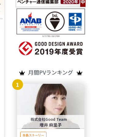
gramming SCHOOL（スタープログラミングスクール）
月間PVランキング
1
株式会社Good Team
増井 麻里子
社長ストーリー