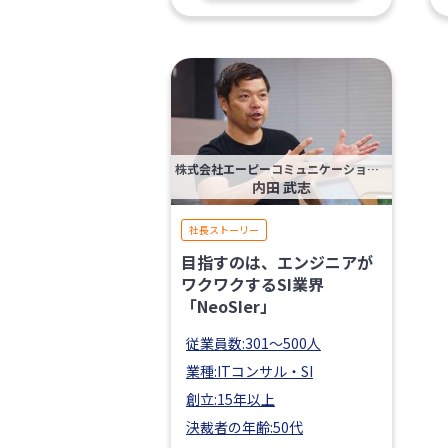
株式会社エーピーコミュニケーションズ
内田 武志
社長ストーリー
目指すのは、エンジニアが
ワクワクするSI業界
「NeoSIer」
従業員数:301〜500人
業種:ITコンサル・SI
創立:15年以上
決裁者の年齢:50代