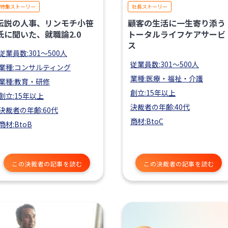
特集ストーリー
社長ストーリー
伝説の人事、リンモチ小笹
顧客の生活に一生寄り添う
氏に聞いた、就職論2.0
トータルライフケアサービ
ス
従業員数:301〜500人
従業員数:301〜500人
業種:コンサルティング
業種:医療・福祉・介護
業種:教育・研修
創立:15年以上
創立:15年以上
決裁者の年齢:40代
決裁者の年齢:60代
商材:BtoC
商材:BtoB
この決裁者の記事を読む
この決裁者の記事を読む