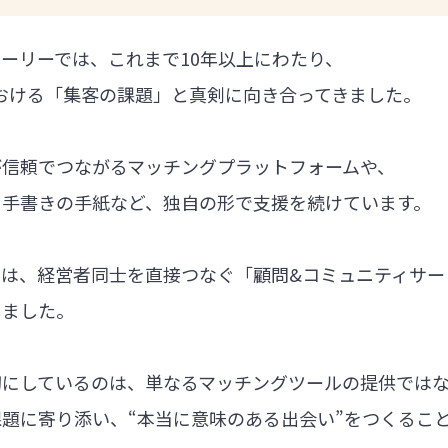
ーリーでは、これまで10年以上にわたり、
における「集客の課題」と真剣に向き合ってきました。
が信頼でつながるマッチングプラットフォームや、
る手書きの手紙など、独自の形で支援を続けています。
では、経営者同士を直接つなぐ「顧問&コミュニティサー
しました。
切にしているのは、単なるマッチングツールの提供では
題に寄り添い、“本当に意味のある出会い”をつくるこ