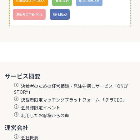
従業員数:51〜100人
業種:金融
創立:15年以上
決裁者の年齢:40代
商材:BtoB
サービス概要
決裁者のための経営相談・発注先探しサービス「ONLY
STORY」
決裁者限定マッチングプラットフォーム 「チラCEO」
会員様限定イベント
利用したお客様からの声
運営会社
会社概要