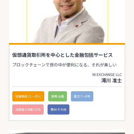
仮想通貨取引所を中心とした金融包括サービス
ブロックチェーンで世の中が便利になる、それが楽しい
NI EXCHANGE LLC
滝川 准士
従業員数:11〜30人
業種:金融
創立:7〜8年
決裁者の年齢:50代
商材:その他