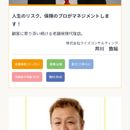
人生のリスク、保険のプロがマネジメントしま
す！
顧客に寄り添い続ける老舗保険代理店。
株式会社ライズコンサルティング
井川 敦裕
従業員数:11〜30人
業種:金融
創立:15年以上
決裁者の年齢:40代
商材:BtoB