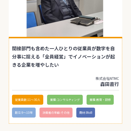
間接部門も含めた一人ひとりの従業員が数字を自
分事に捉える「全員経営」でイノベーションが起
きる企業を増やしたい
株式会社NTMC
森田直行
従業員数:11〜30人
業種:コンサルティング
業種:教育・研修
創立:9〜10年
決裁者の年齢:その他
商材:BtoB