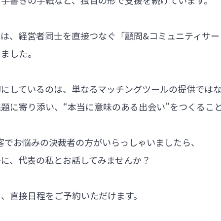
では、経営者同士を直接つなぐ「顧問&コミュニティサー
しました。
切にしているのは、単なるマッチングツールの提供では
題に寄り添い、“本当に意味のある出会い”をつくるこ
集客でお悩みの決裁者の方がいらっしゃいましたら、
軽に、代表の私とお話してみませんか？
ら、直接日程をご予約いただけます。