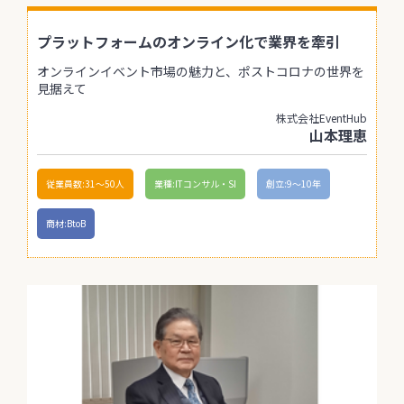
プラットフォームのオンライン化で業界を牽引
オンラインイベント市場の魅力と、ポストコロナの世界を
見据えて
株式会社EventHub
山本理恵
従業員数:31〜50人
業種:ITコンサル・SI
創立:9〜10年
商材:BtoB