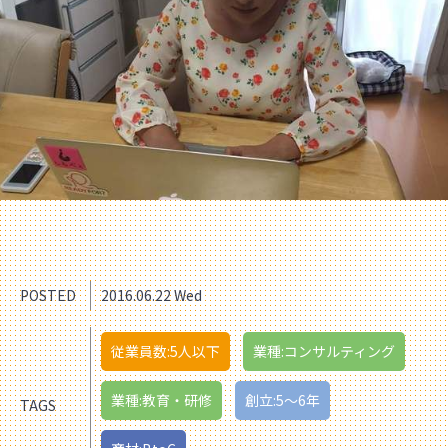
POSTED
2016.06.22 Wed
従業員数:5人以下
業種:コンサルティング
業種:教育・研修
創立:5〜6年
TAGS