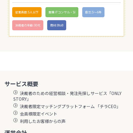
従業員数:5人以下
業種:ITコンサル・SI
創立:5〜6年
決裁者の年齢:30代
商材:BtoB
サービス概要
決裁者のための経営相談・発注先探しサービス「ONLY
STORY」
決裁者限定マッチングプラットフォーム 「チラCEO」
会員様限定イベント
利用したお客様からの声
運営会社