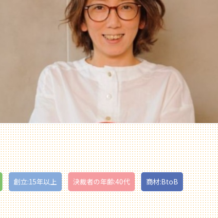
創立:15年以上
決裁者の年齢:40代
商材:BtoB