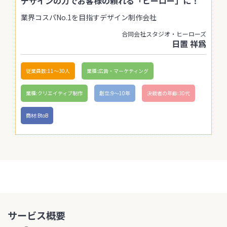
デザインの力でお客様の頼れる「ヒーロー」に！
業界コスパNo.1を目指すデザイン制作会社
合同会社スタジオ・ヒーローズ
日置 祥爲
従業員数:11〜30人
業種:広告・マーケティング
業種:クリエイティブ制作
創立:9〜10年
決裁者の年齢:30代
商材:BtoB
サービス概要