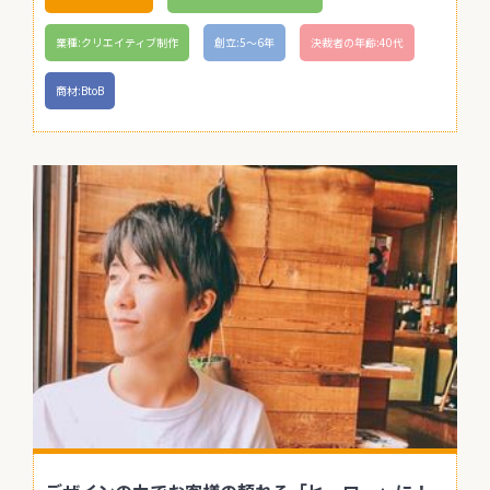
業種:クリエイティブ制作
創立:5〜6年
決裁者の年齢:40代
商材:BtoB