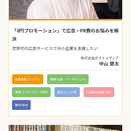
「0円プロモーション」で広告・PR費のお悩みを解
決
次世代の広告サービスで中小企業を支援したい
株式会社ポストメディア
中山 慧太
従業員数:11〜30人
業種:広告・マーケティング
業種:クリエイティブ制作
創立:11〜14年
決裁者の年齢:40代
商材:BtoB