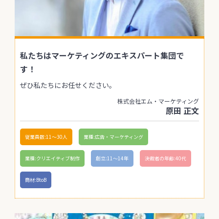
私たちはマーケティングのエキスパート集団で
す！
ぜひ私たちにお任せください。
株式会社エム・マーケティング
原田 正文
従業員数:11〜30人
業種:広告・マーケティング
業種:クリエイティブ制作
創立:11〜14年
決裁者の年齢:40代
商材:BtoB