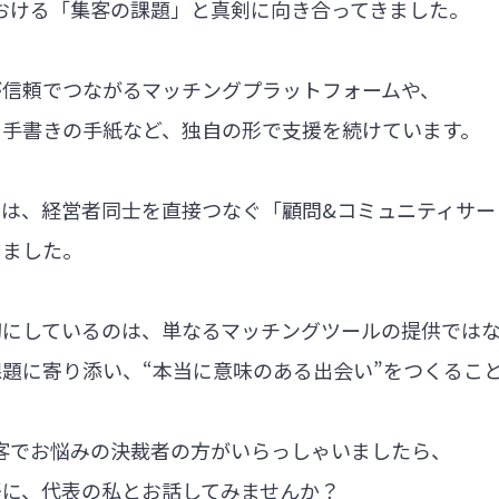
における「集客の課題」と真剣に向き合ってきました。
が信頼でつながるマッチングプラットフォームや、
る手書きの手紙など、独自の形で支援を続けています。
では、経営者同士を直接つなぐ「顧問&コミュニティサー
しました。
切にしているのは、単なるマッチングツールの提供では
題に寄り添い、“本当に意味のある出会い”をつくるこ
集客でお悩みの決裁者の方がいらっしゃいましたら、
軽に、代表の私とお話してみませんか？