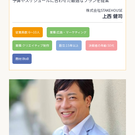
予算やスケジュールに合わせた最適なプランを提案
株式会社STAKEHOUSE
上西 健司
従業員数:6～10人
業種:広告・マーケティング
業種:クリエイティブ制作
創立:15年以上
決裁者の年齢:50代
商材:BtoB