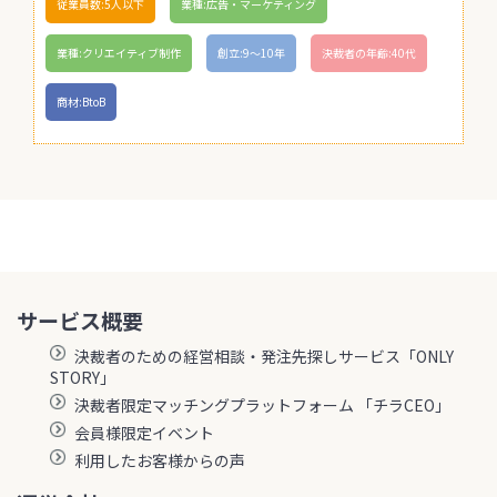
従業員数:5人以下
業種:広告・マーケティング
業種:クリエイティブ制作
創立:9〜10年
決裁者の年齢:40代
商材:BtoB
サービス概要
決裁者のための経営相談・発注先探しサービス「ONLY
STORY」
決裁者限定マッチングプラットフォーム 「チラCEO」
会員様限定イベント
利用したお客様からの声