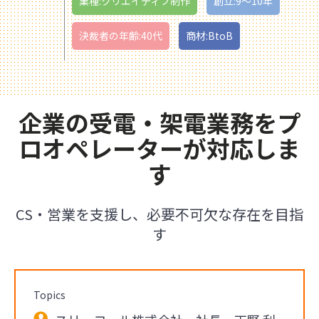
業種:クリエイティブ制作
創立:9〜10年
決裁者の年齢:40代
商材:BtoB
企業の受電・架電業務をプ
ロオペレーターが対応しま
す
CS・営業を支援し、必要不可欠な存在を目指
す
Topics