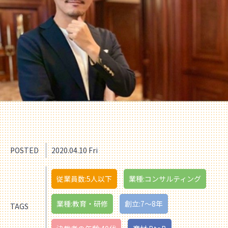
POSTED
2020.04.10 Fri
従業員数:5人以下
業種:コンサルティング
業種:教育・研修
創立:7〜8年
TAGS