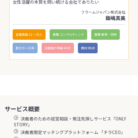
女性活躍の本質を問い続ける会社でありたい
フラームジャパン株式会社
飯嶋真美
従業員数:11〜30人
業種:コンサルティング
業種:教育・研修
創立:9〜10年
決裁者の年齢:40代
商材:BtoB
サービス概要
決裁者のための経営相談・発注先探しサービス「ONLY
STORY」
決裁者限定マッチングプラットフォーム 「チラCEO」