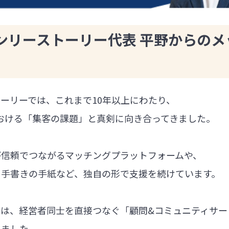
ンリーストーリー代表 平野からのメ
ーリーでは、これまで10年以上にわたり、
における「集客の課題」と真剣に向き合ってきました。
が信頼でつながるマッチングプラットフォームや、
る手書きの手紙など、独自の形で支援を続けています。
では、経営者同士を直接つなぐ「顧問&コミュニティサー
しました。