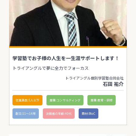
学習塾でお子様の人生を一生涯サポートします！
トライアングルで夢に全力でフォーカス
トライアングル個別学習塾合同会社
石田 祐介
従業員数:5人以下
業種:コンサルティング
業種:教育・研修
創立:11〜14年
決裁者の年齢:40代
商材:BtoC