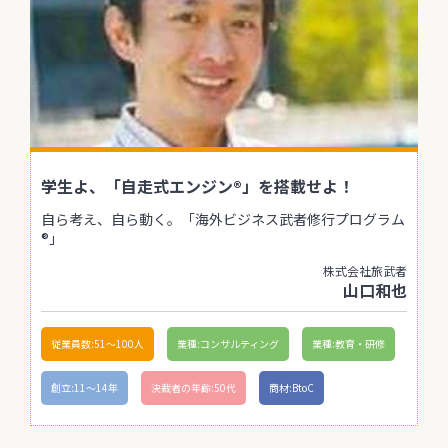
学生よ、「自走式エンジン®」を搭載せよ！
自ら考え、自ら動く。「海外ビジネス武者修行プログラム
®」
株式会社旅武者
山口和也
従業員数:51〜100人
業種:コンサルティング
業種:教育・研修
創立:11〜14年
決裁者の年齢:50代
商材:BtoC