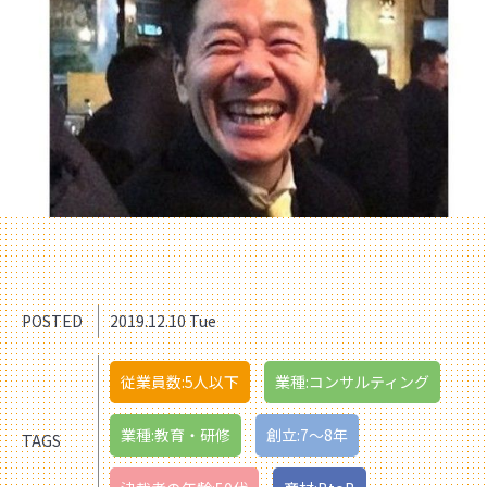
POSTED
2019.12.10 Tue
従業員数:5人以下
業種:コンサルティング
業種:教育・研修
創立:7〜8年
TAGS