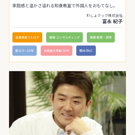
家庭感と温かさ溢れる和食教室で外国人をおもてなし。
わしょクック株式会社
富永 紀子
従業員数:5人以下
業種:コンサルティング
業種:教育・研修
創立:9〜10年
決裁者の年齢:50代
商材:BtoC