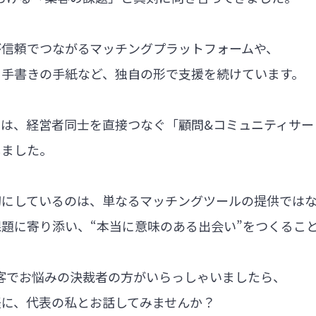
が信頼でつながるマッチングプラットフォームや、
る手書きの手紙など、独自の形で支援を続けています。
では、経営者同士を直接つなぐ「顧問&コミュニティサー
しました。
切にしているのは、単なるマッチングツールの提供では
題に寄り添い、“本当に意味のある出会い”をつくるこ
集客でお悩みの決裁者の方がいらっしゃいましたら、
軽に、代表の私とお話してみませんか？