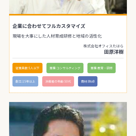
企業に合わせてフルカスタマイズ
現場を大事にした人材育成研修と地域の活性化
株式会社オフィスたはら
田原洋樹
従業員数:5人以下
業種:コンサルティング
業種:教育・研修
創立:15年以上
決裁者の年齢:50代
商材:BtoB