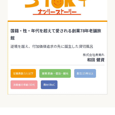
国籍・性・年代を超えて愛される創業78年老舗旅
館
逆境を越え、付加価値追求の先に誕生した貸切風呂
株式会社寿美れ
和田 健資
従業員数:5人以下
業種:飲食・宿泊・観光
創立:15年以上
決裁者の年齢:50代
商材:BtoC