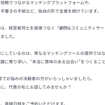
が信頼でつながるマッチングプラットフォームや、
る手書きの手紙など、独自の形で支援を続けています。
では、経営者同士を直接つなぐ「顧問&コミュニティサー
しました。
切にしているのは、単なるマッチングツールの提供では
題に寄り添い、“本当に意味のある出会い”をつくるこ
集客でお悩みの決裁者の方がいらっしゃいましたら、
軽に、代表の私とお話してみませんか？
ら、直接日程をご予約いただけます。