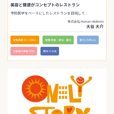
美容と健康がコンセプトのレストラン
予防医学をベースにしたレストランを目指して
株式会社 Human relations
大谷 大介
従業員数:51〜100人
業種:飲食・宿泊・観光
創立:15年以上
決裁者の年齢:50代
商材:その他