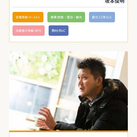
坂本俊明
従業員数:6～10人
業種:飲食・宿泊・観光
創立:15年以上
決裁者の年齢:60代
商材:BtoC