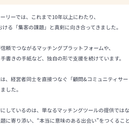
ーリーでは、これまで10年以上にわたり、
における「集客の課題」と真剣に向き合ってきました。
が信頼でつながるマッチングプラットフォームや、
る手書きの手紙など、独自の形で支援を続けています。
では、経営者同士を直接つなぐ「顧問&コミュニティサー
しました。
切にしているのは、単なるマッチングツールの提供では
題に寄り添い、“本当に意味のある出会い”をつくるこ