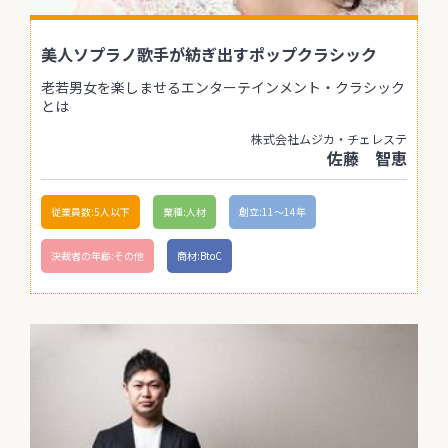
美人ソプラノ歌手が紡ぎ出すポップクラシック
老若男女を楽しませるエンターテインメント・クラシック
とは
株式会社ムジカ・チェレステ
佐藤 智恵
従業員数:5人以下
業種:人材
創立:11〜14年
決裁者の年齢:その他
商材:BtoC