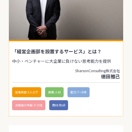
「経営企画部を設置するサービス」とは？
中小・ベンチャーに大企業に負けない思考能力を提供
SharsonConsulting株式会社
徳田雅己
従業員数:5人以下
業種:人材
創立:7〜8年
決裁者の年齢:その他
商材:BtoB