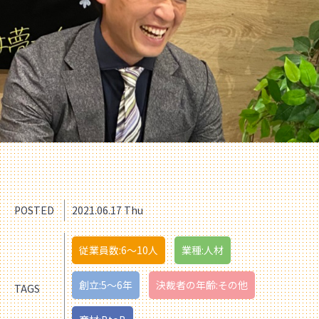
POSTED
2021.06.17 Thu
従業員数:6～10人
業種:人材
創立:5〜6年
決裁者の年齢:その他
TAGS