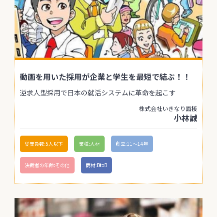
動画を用いた採用が企業と学生を最短で結ぶ！！
逆求人型採用で日本の就活システムに革命を起こす
株式会社いきなり面接
小林誠
従業員数:5人以下
業種:人材
創立:11〜14年
決裁者の年齢:その他
商材:BtoB