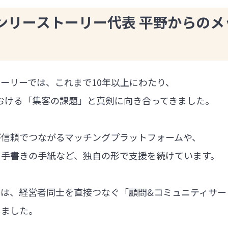
ンリーストーリー代表 平野からのメ
ーリーでは、これまで10年以上にわたり、
における「集客の課題」と真剣に向き合ってきました。
が信頼でつながるマッチングプラットフォームや、
る手書きの手紙など、独自の形で支援を続けています。
では、経営者同士を直接つなぐ「顧問&コミュニティサー
しました。