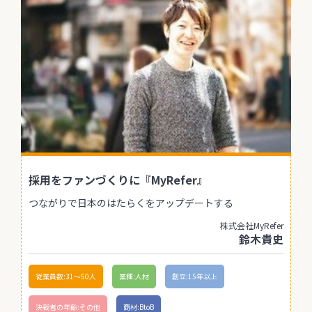
採用をファンづくりに『MyRefer』
つながりで日本のはたらくをアップデートする
株式会社MyRefer
鈴木貴史
従業員数:31〜50人
業種:人材
創立:15年以上
決裁者の年齢:その他
商材:BtoB