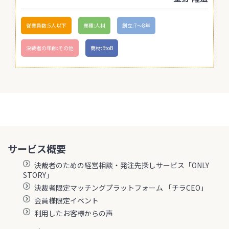
従業員数:5人以下
業種:人材
創立:7〜8年
決裁者の年齢:その他
商材:BtoB
サービス概要
決裁者のための経営相談・発注先探しサービス「ONLY
STORY」
決裁者限定マッチングプラットフォーム 「チラCEO」
会員様限定イベント
利用したお客様からの声