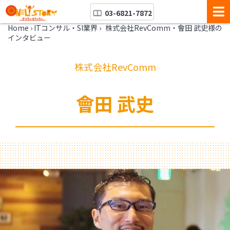
03-6821-7872
Home
›
ITコンサル・SI業界
›
株式会社RevComm・會田 武史様の
インタビュー
株式会社RevComm
會田 武史