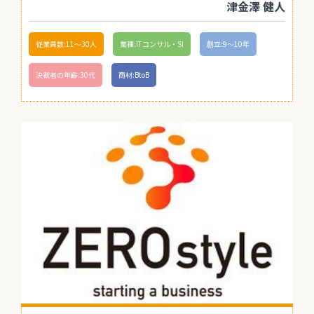
津金澤 健人
従業員数:11〜30人
業種:ITコンサル・SI
創立:9〜10年
決裁者の年齢:30代
商材:BtoB