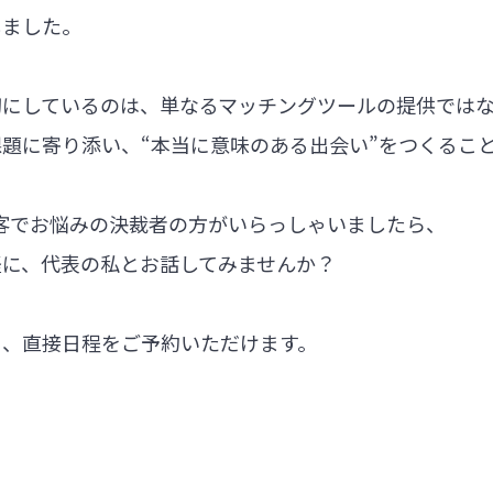
しました。
切にしているのは、単なるマッチングツールの提供では
題に寄り添い、“本当に意味のある出会い”をつくるこ
集客でお悩みの決裁者の方がいらっしゃいましたら、
軽に、代表の私とお話してみませんか？
ら、直接日程をご予約いただけます。