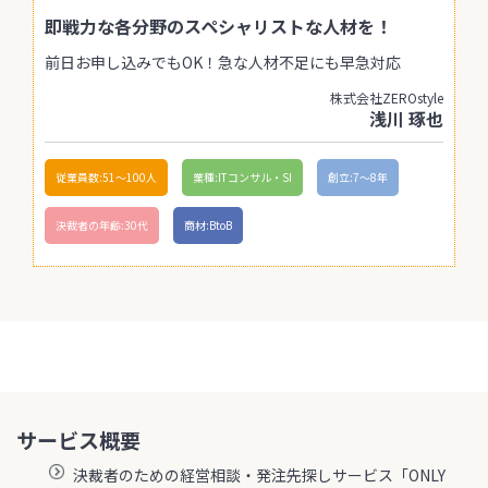
即戦力な各分野のスペシャリストな人材を！
前日お申し込みでもOK！急な人材不足にも早急対応
株式会社ZEROstyle
浅川 琢也
従業員数:51〜100人
業種:ITコンサル・SI
創立:7〜8年
決裁者の年齢:30代
商材:BtoB
サービス概要
決裁者のための経営相談・発注先探しサービス「ONLY