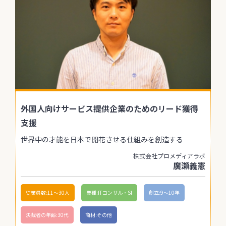
外国人向けサービス提供企業のためのリード獲得
支援
世界中の才能を日本で開花させる仕組みを創造する
株式会社プロメディアラボ
廣瀬義憲
従業員数:11〜30人
業種:ITコンサル・SI
創立:9〜10年
決裁者の年齢:30代
商材:その他