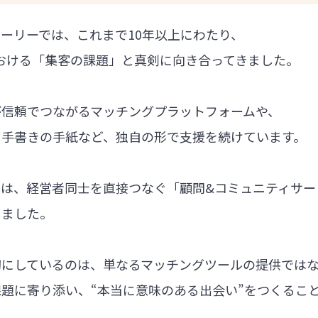
ーリーでは、これまで10年以上にわたり、
における「集客の課題」と真剣に向き合ってきました。
が信頼でつながるマッチングプラットフォームや、
る手書きの手紙など、独自の形で支援を続けています。
では、経営者同士を直接つなぐ「顧問&コミュニティサー
しました。
切にしているのは、単なるマッチングツールの提供では
題に寄り添い、“本当に意味のある出会い”をつくるこ