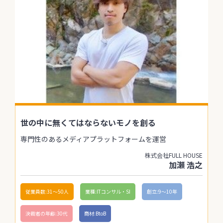
世の中に無くてはならないモノを創る
専門性のあるメディアプラットフォームを運営
株式会社FULL HOUSE
加瀬 浩之
従業員数:31〜50人
業種:ITコンサル・SI
創立:9〜10年
決裁者の年齢:30代
商材:BtoB