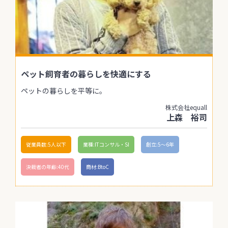
ペット飼育者の暮らしを快適にする
ペットの暮らしを平等に。
株式会社equall
上森 裕司
従業員数:5人以下
業種:ITコンサル・SI
創立:5〜6年
決裁者の年齢:40代
商材:BtoC