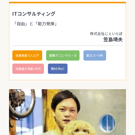
ITコンサルティング
「自由」と「能力発揮」
株式会社じぇいらぼ
笠島靖夫
従業員数:5人以下
業種:ITコンサル・SI
創立:5〜6年
決裁者の年齢:30代
商材:BtoC