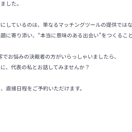
しました。
切にしているのは、単なるマッチングツールの提供では
題に寄り添い、“本当に意味のある出会い”をつくるこ
集客でお悩みの決裁者の方がいらっしゃいましたら、
軽に、代表の私とお話してみませんか？
ら、直接日程をご予約いただけます。