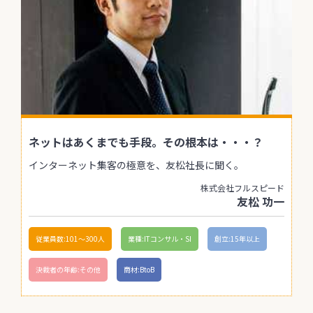
ネットはあくまでも手段。その根本は・・・？
インターネット集客の極意を、友松社長に聞く。
株式会社フルスピード
友松 功一
従業員数:101〜300人
業種:ITコンサル・SI
創立:15年以上
決裁者の年齢:その他
商材:BtoB