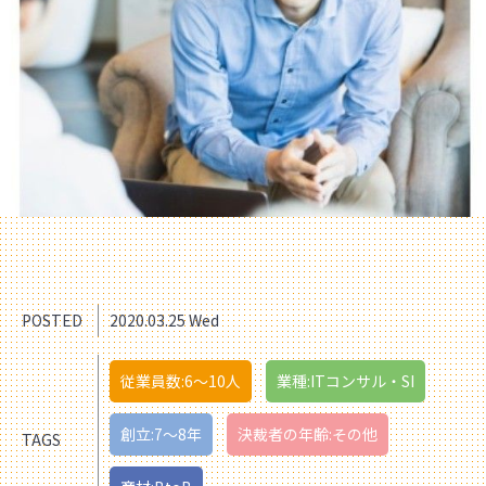
POSTED
2020.03.25 Wed
従業員数:6～10人
業種:ITコンサル・SI
創立:7〜8年
決裁者の年齢:その他
TAGS