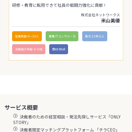
研修・教育に転用できて社員の戦闘力強化に貢献！
株式会社ネットワークス
米山美優
従業員数:6～10人
業種:ITコンサル・SI
創立:15年以上
決裁者の年齢:その他
商材:BtoB
サービス概要
決裁者のための経営相談・発注先探しサービス「ONLY
STORY」
決裁者限定マッチングプラットフォーム 「チラCEO」