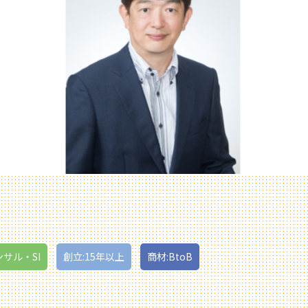
ンサル・SI
創立:15年以上
商材:BtoB