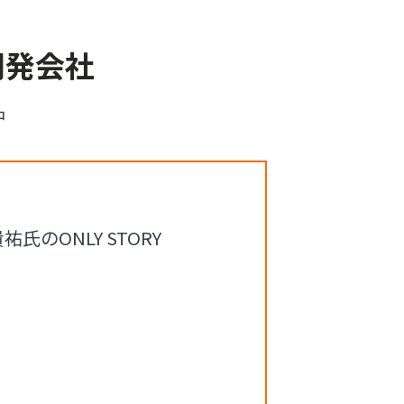
開発会社
中
のONLY STORY