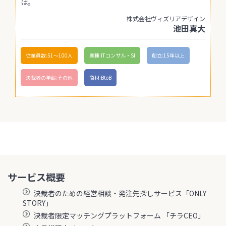
は。
株式会社ヴィズリアデザイン
池田真大
従業員数:51〜100人
業種:ITコンサル・SI
創立:15年以上
決裁者の年齢:その他
商材:BtoB
サービス概要
決裁者のための経営相談・発注先探しサービス「ONLY
STORY」
決裁者限定マッチングプラットフォーム 「チラCEO」