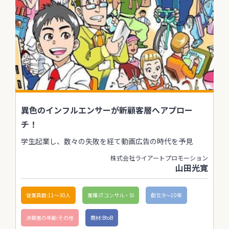
異色のインフルエンサーが新顧客層へアプロー
チ！
学生起業し、数々の失敗を経て動画広告の時代を予見
株式会社ライアートプロモーション
山田光寛
従業員数:11〜30人
業種:ITコンサル・SI
創立:9〜10年
決裁者の年齢:その他
商材:BtoB