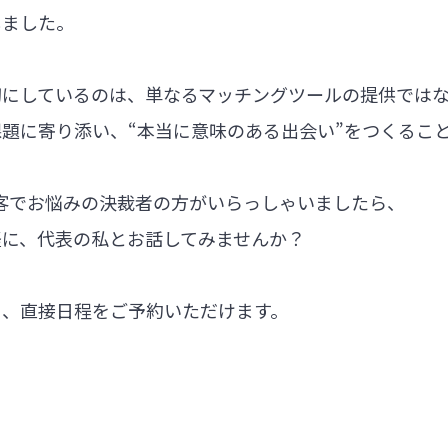
しました。
切にしているのは、単なるマッチングツールの提供では
題に寄り添い、“本当に意味のある出会い”をつくるこ
集客でお悩みの決裁者の方がいらっしゃいましたら、
軽に、代表の私とお話してみませんか？
ら、直接日程をご予約いただけます。