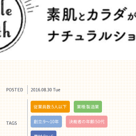
POSTED
2016.08.30 Tue
従業員数:5人以下
業種:製造業
創立:9〜10年
決裁者の年齢:50代
TAGS