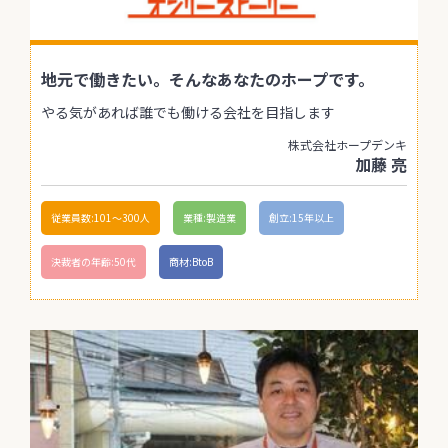
地元で働きたい。そんなあなたのホープです。
やる気があれば誰でも働ける会社を目指します
株式会社ホープデンキ
加藤 亮
従業員数:101〜300人
業種:製造業
創立:15年以上
決裁者の年齢:50代
商材:BtoB