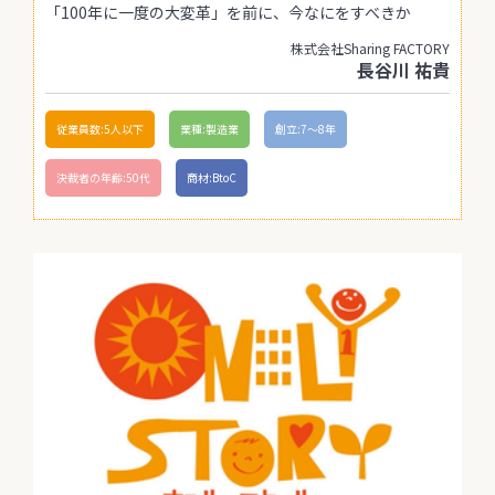
「100年に一度の大変革」を前に、今なにをすべきか
株式会社Sharing FACTORY
長谷川 祐貴
従業員数:5人以下
業種:製造業
創立:7〜8年
決裁者の年齢:50代
商材:BtoC