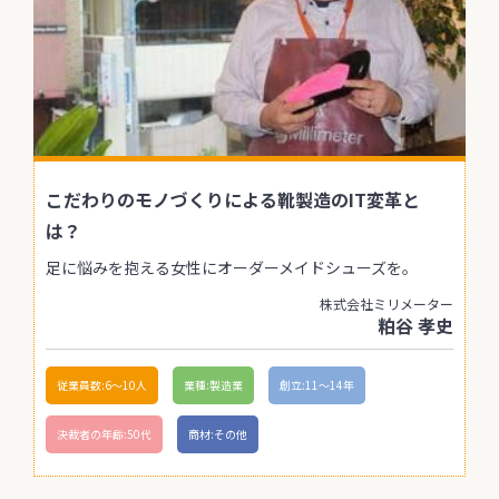
こだわりのモノづくりによる靴製造のIT変革と
は？
足に悩みを抱える女性にオーダーメイドシューズを。
株式会社ミリメーター
粕谷 孝史
従業員数:6～10人
業種:製造業
創立:11〜14年
決裁者の年齢:50代
商材:その他