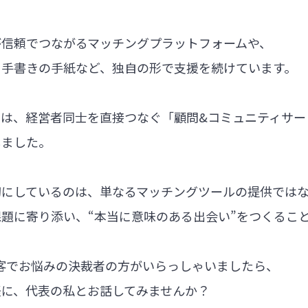
が信頼でつながるマッチングプラットフォームや、
る手書きの手紙など、独自の形で支援を続けています。
では、経営者同士を直接つなぐ「顧問&コミュニティサー
しました。
切にしているのは、単なるマッチングツールの提供では
題に寄り添い、“本当に意味のある出会い”をつくるこ
集客でお悩みの決裁者の方がいらっしゃいましたら、
軽に、代表の私とお話してみませんか？