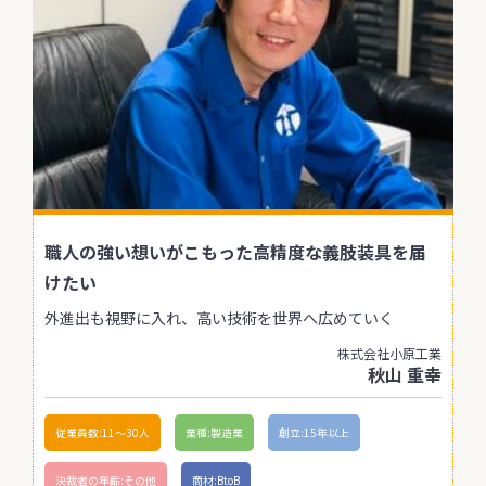
職人の強い想いがこもった高精度な義肢装具を届
けたい
外進出も視野に入れ、高い技術を世界へ広めていく
株式会社小原工業
秋山 重幸
従業員数:11〜30人
業種:製造業
創立:15年以上
決裁者の年齢:その他
商材:BtoB