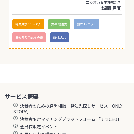
コシオカ産業株式会社
越岡 晃司
従業員数:11〜30人
業種:製造業
創立:15年以上
決裁者の年齢:その他
商材:BtoC
サービス概要
決裁者のための経営相談・発注先探しサービス「ONLY
STORY」
決裁者限定マッチングプラットフォーム 「チラCEO」
会員様限定イベント