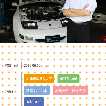
POSTED
2016.06.16 Thu
従業員数:5人以下
業種:製造業
創立:15年以上
決裁者の年齢:その他
TAGS
商材:BtoC