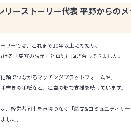
ンリーストーリー代表 平野からのメ
ーリーでは、これまで10年以上にわたり、
における「集客の課題」と真剣に向き合ってきました。
が信頼でつながるマッチングプラットフォームや、
る手書きの手紙など、独自の形で支援を続けています。
では、経営者同士を直接つなぐ「顧問&コミュニティサー
しました。