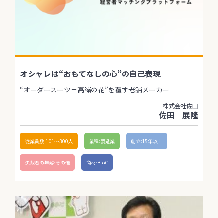
オシャレは“おもてなしの心”の自己表現
“オーダースーツ＝高嶺の花”を覆す老舗メーカー
株式会社佐田
佐田 展隆
従業員数:101〜300人
業種:製造業
創立:15年以上
決裁者の年齢:その他
商材:BtoC