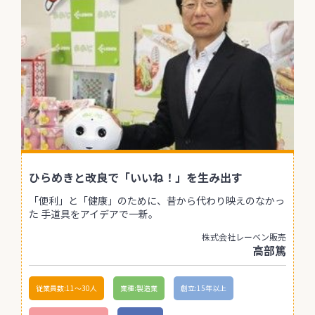
ひらめきと改良で「いいね！」を生み出す
「便利」と「健康」のために、昔から代わり映えのなかっ
た 手道具をアイデアで一新。
株式会社レーベン販売
高部篤
従業員数:11〜30人
業種:製造業
創立:15年以上