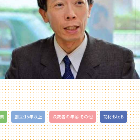
造業
創立:15年以上
決裁者の年齢:その他
商材:BtoB