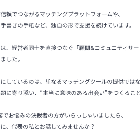
が信頼でつながるマッチングプラットフォームや、
る手書きの手紙など、独自の形で支援を続けています。
では、経営者同士を直接つなぐ「顧問&コミュニティサー
しました。
切にしているのは、単なるマッチングツールの提供では
題に寄り添い、“本当に意味のある出会い”をつくるこ
集客でお悩みの決裁者の方がいらっしゃいましたら、
軽に、代表の私とお話してみませんか？