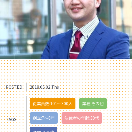
POSTED
2019.05.02 Thu
従業員数:101〜300人
業種:その他
創立:7〜8年
決裁者の年齢:30代
TAGS