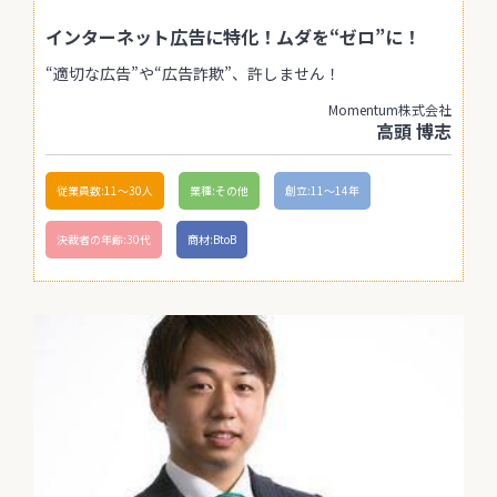
インターネット広告に特化！ムダを“ゼロ”に！
“適切な広告”や“広告詐欺”、許しません！
Momentum株式会社
高頭 博志
従業員数:11〜30人
業種:その他
創立:11〜14年
決裁者の年齢:30代
商材:BtoB