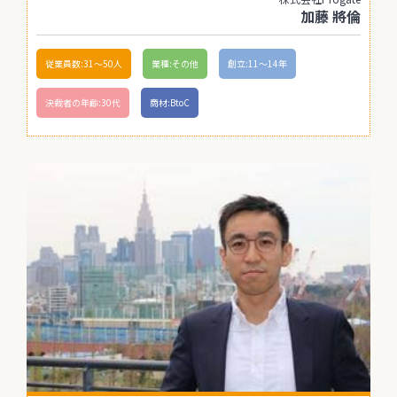
加藤 將倫
従業員数:31〜50人
業種:その他
創立:11〜14年
決裁者の年齢:30代
商材:BtoC