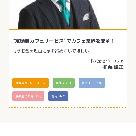
“定額制カフェサービス”でカフェ業界を変革！
もうお金を理由に夢を諦めないでほしい
株式会社ゼロカフェ
和栗 佳之
従業員数:101〜300人
業種:その他
創立:11〜14年
決裁者の年齢:30代
商材:BtoC