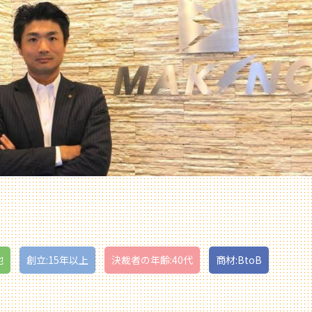
他
創立:15年以上
決裁者の年齢:40代
商材:BtoB