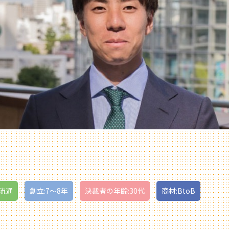
流通
創立:7〜8年
決裁者の年齢:30代
商材:BtoB