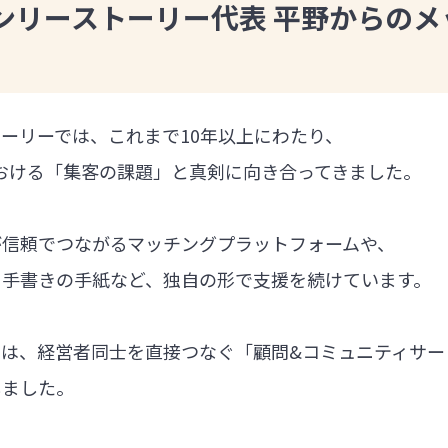
ンリーストーリー代表 平野からのメ
ーリーでは、これまで10年以上にわたり、
における「集客の課題」と真剣に向き合ってきました。
が信頼でつながるマッチングプラットフォームや、
る手書きの手紙など、独自の形で支援を続けています。
では、経営者同士を直接つなぐ「顧問&コミュニティサー
しました。