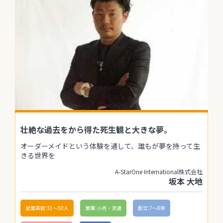
壮絶な過去をから得た死生観と大きな夢。
オーダーメイドという体験を通して、誰もが夢を持って生
きる世界を
A-StarOne International株式会社
坂本 大地
従業員数:31〜50人
業種:小売・流通
創立:7〜8年