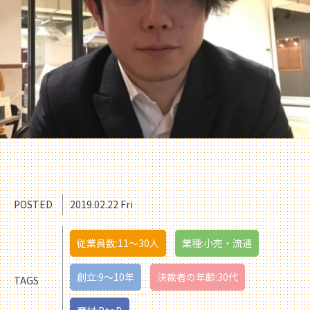
POSTED
2019.02.22 Fri
従業員数:11〜30人
業種:小売・流通
創立:9〜10年
決裁者の年齢:30代
TAGS