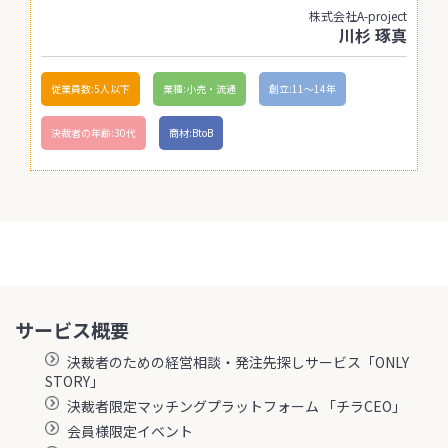
株式会社A-project
川杉 琢真
従業員数:5人以下
業種:小売・流通
創立:11〜14年
決裁者の年齢:30代
商材:BtoB
サービス概要
決裁者のための経営相談・発注先探しサービス「ONLY
STORY」
決裁者限定マッチングプラットフォーム 「チラCEO」
会員様限定イベント