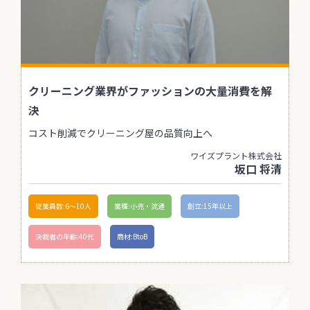
クリーニング業界がファッションの大量消費を解
決
コスト削減でクリーニング屋の品質向上へ
ワイズプラント株式会社
坂口 将清
従業員数:6～10人
業種:小売・流通
創立:15年以上
決裁者の年齢:40代
商材:BtoB