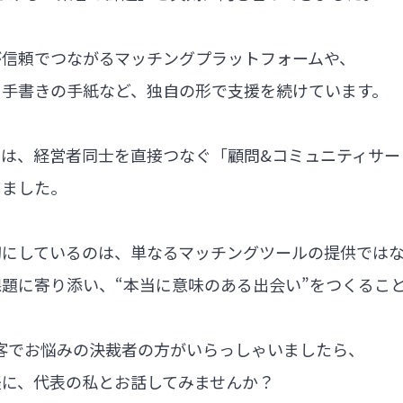
が信頼でつながるマッチングプラットフォームや、
る手書きの手紙など、独自の形で支援を続けています。
では、経営者同士を直接つなぐ「顧問&コミュニティサー
しました。
切にしているのは、単なるマッチングツールの提供では
題に寄り添い、“本当に意味のある出会い”をつくるこ
集客でお悩みの決裁者の方がいらっしゃいましたら、
軽に、代表の私とお話してみませんか？