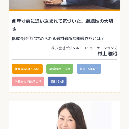
倒産寸前に追い込まれて気づいた、継続性の大切
さ
低成長時代に求められる適材適所な組織作りとは？
株式会社デジタル・コミュニケーションズ
村上 雅昭
従業員数:31〜50人
業種:小売・流通
創立:15年以上
決裁者の年齢:その他
商材:BtoB