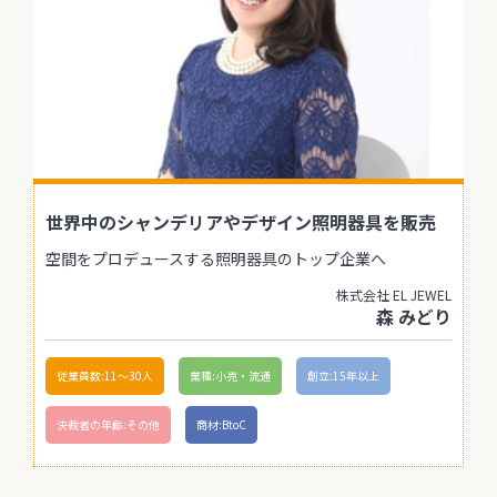
世界中のシャンデリアやデザイン照明器具を販売
空間をプロデュースする照明器具のトップ企業へ
株式会社 EL JEWEL
森 みどり
従業員数:11〜30人
業種:小売・流通
創立:15年以上
決裁者の年齢:その他
商材:BtoC