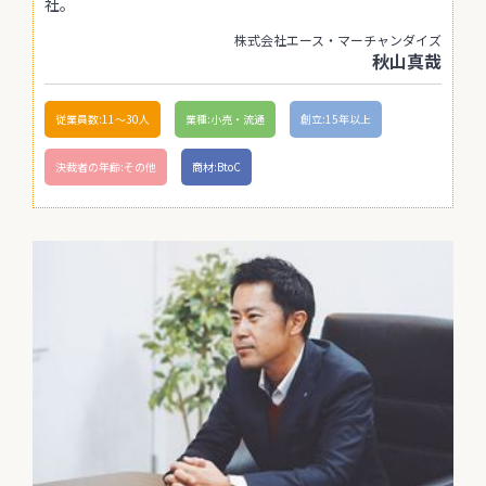
社。
株式会社エース・マーチャンダイズ
秋山真哉
従業員数:11〜30人
業種:小売・流通
創立:15年以上
決裁者の年齢:その他
商材:BtoC