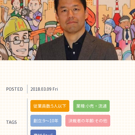
POSTED
2018.03.09 Fri
従業員数:5人以下
業種:小売・流通
創立:9〜10年
決裁者の年齢:その他
TAGS