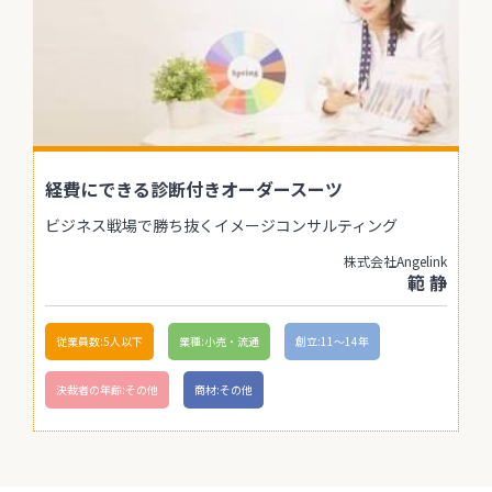
経費にできる診断付きオーダースーツ
ビジネス戦場で勝ち抜くイメージコンサルティング
株式会社Angelink
範 静
従業員数:5人以下
業種:小売・流通
創立:11〜14年
決裁者の年齢:その他
商材:その他