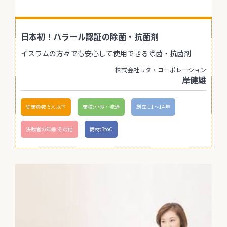
日本初！ハラール認証の除菌・抗菌剤
イスラムの方々でも安心して使用できる除菌・抗菌剤
株式会社リタ・コーポレーション
岸健雄
従業員数:5人以下
業種:小売・流通
創立:11〜14年
決裁者の年齢:その他
商材:BtoC