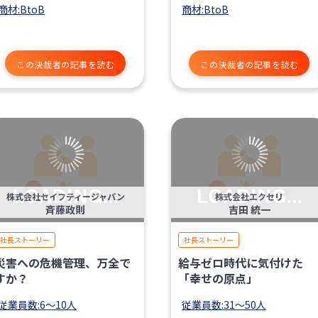
商材:BtoB
商材:BtoB
この決裁者の記事を読む
この決裁者の記事を読む
株式会社セイフティージャパン
株式会社エクセリ
斉藤政則
吉田 統一
社長ストーリー
社長ストーリー
災害への危機管理、万全で
給与ゼロ時代に気付けた
すか？
「幸せの原点」
従業員数:6～10人
従業員数:31〜50人