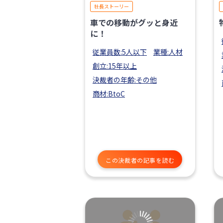
社長ストーリー
車での移動がグッと身近
に！
従業員数:5人以下
業種:人材
創立:15年以上
決裁者の年齢:その他
商材:BtoC
この決裁者の記事を読む