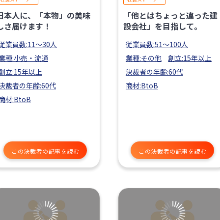
日本人に、「本物」の美味
「他とはちょっと違った建
しさ届けます！
設会社」を目指して。
従業員数:11〜30人
従業員数:51〜100人
業種:小売・流通
業種:その他
創立:15年以上
創立:15年以上
決裁者の年齢:60代
決裁者の年齢:60代
商材:BtoB
商材:BtoB
この決裁者の記事を読む
この決裁者の記事を読む