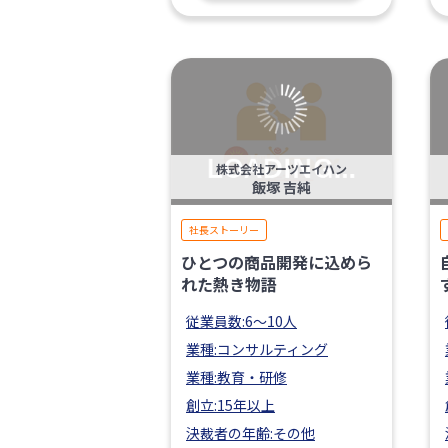
株式会社アーツエイハン
飯塚 吉純
社長ストーリー
ひとつの商品開発に込めら
れた熱き物語
従業員数:6～10人
業種:コンサルティング
業種:教育・研修
創立:15年以上
決裁者の年齢:その他