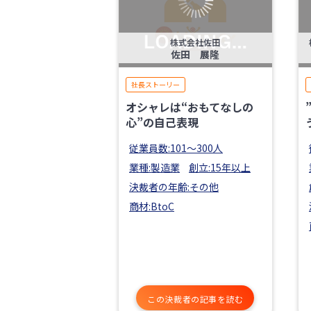
株式会社佐田
佐田 展隆
社長ストーリー
オシャレは“おもてなしの
心”の自己表現
従業員数:101〜300人
業種:製造業
創立:15年以上
決裁者の年齢:その他
商材:BtoC
この決裁者の記事を読む