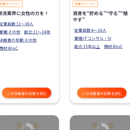
社長ストーリー
社長ストーリー
物流業界に女性の力を！
資産を“貯める”“守る”“殖
やす”
従業員数:11〜30人
従業員数:6～10人
業種:その他
創立:11〜14年
業種:ITコンサル・SI
決裁者の年齢:その他
創立:15年以上
商材:BtoC
商材:BtoC
この決裁者の記事を読む
この決裁者の記事を読む