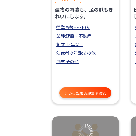
建物の内装も、足の爪もき
れいにします。
従業員数:6～10人
業種:建設・不動産
創立:15年以上
決裁者の年齢:その他
商材:その他
この決裁者の記事を読む