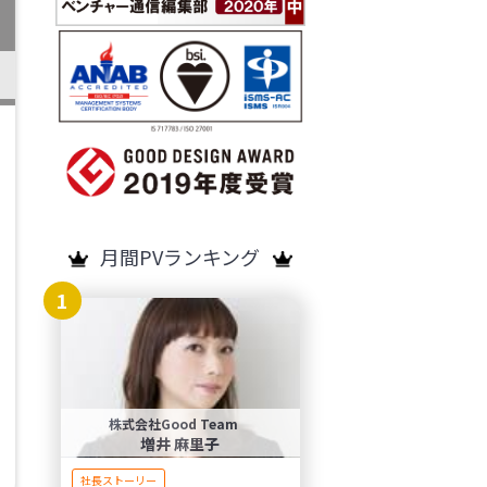
月間PVランキング
1
株式会社Good Team
増井 麻里子
社長ストーリー