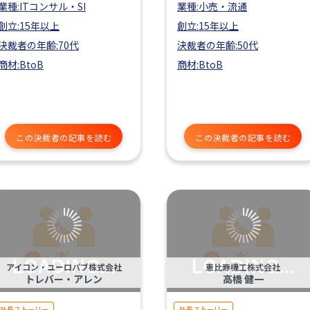
業種:ITコンサル・SI
業種:小売・流通
創立:15年以上
創立:15年以上
決裁者の年齢:70代
決裁者の年齢:50代
商材:BtoB
商材:BtoB
この決裁者の記事を読む
この決裁者の記事を読む
アイコン・ユーロパブ株式会社
恵比寿機工株式会社
トレバー・アレン
高橋 健一
社長ストーリー
社長ストーリー