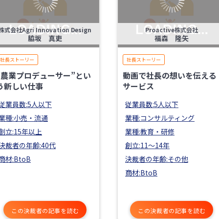
株式会社Agri Innovation Design
Proactive株式会社
脇坂 真吏
福森 隆矢
社長ストーリー
社長ストーリー
”農業プロデューサー”とい
動画で社長の想いを伝える
う新しい仕事
サービス
従業員数:5人以下
従業員数:5人以下
業種:小売・流通
業種:コンサルティング
創立:15年以上
業種:教育・研修
決裁者の年齢:40代
創立:11〜14年
商材:BtoB
決裁者の年齢:その他
商材:BtoB
この決裁者の記事を読む
この決裁者の記事を読む