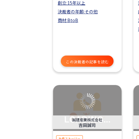
創立:15年以上
決裁者の年齢:その他
商材:BtoB
この決裁者の記事を読む
誠建産業株式会社
吉田誠司
社長ストーリー