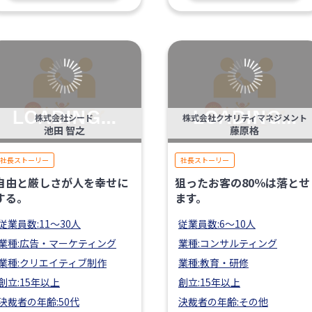
株式会社シード
株式会社クオリティマネジメント
池田 智之
藤原格
社長ストーリー
社長ストーリー
自由と厳しさが人を幸せに
狙ったお客の80％は落とせ
する。
ます。
従業員数:11〜30人
従業員数:6～10人
業種:広告・マーケティング
業種:コンサルティング
業種:クリエイティブ制作
業種:教育・研修
創立:15年以上
創立:15年以上
決裁者の年齢:50代
決裁者の年齢:その他